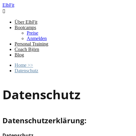
ElbFit

Über ElbFit
Bootcamps
Preise
Anmelden
Personal Training
Coach Björn
Blog
Home
>>
Datenschutz
Datenschutz
Datenschutzerklärung:
Datenschutz