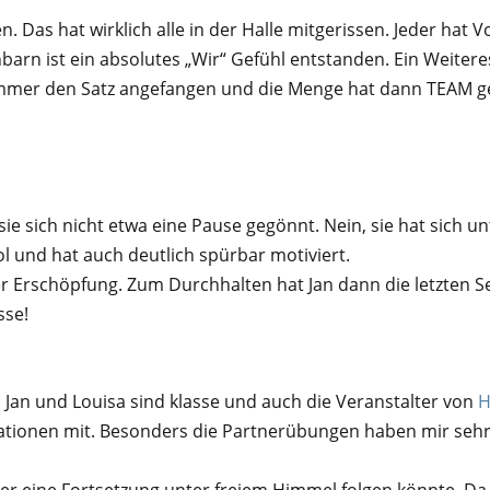
 Das hat wirklich alle in der Halle mitgerissen. Jeder hat V
rn ist ein absolutes „Wir“ Gefühl entstanden. Ein Weiteres
mmer den Satz angefangen und die Menge hat dann TEAM ge
e sich nicht etwa eine Pause gegönnt. Nein, sie hat sich u
und hat auch deutlich spürbar motiviert.
er Erschöpfung. Zum Durchhalten hat Jan dann die letzten Se
sse!
. Jan und Louisa sind klasse und auch die Veranstalter von
H
rationen mit. Besonders die Partnerübungen haben mir sehr 
r eine Fortsetzung unter freiem Himmel folgen könnte. Da 